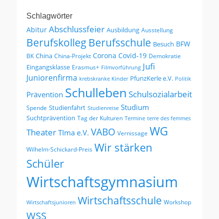
Schlagwörter
Abschlussfeier
Abitur
Ausbildung
Ausstellung
Berufskolleg
Berufsschule
BFW
Besuch
Corona
Covid-19
China
BK
China-Projekt
Demokratie
Jufi
Eingangsklasse
Erasmus+
Filmvorführung
Juniorenfirma
PfunzKerle e.V.
krebskranke Kinder
Politik
Schulleben
Schulsozialarbeit
Prävention
Studium
Studienfahrt
Spende
Studienreise
Suchtprävention
Tag der Kulturen
Termine
terre des femmes
WG
VABO
Theater
TIma e.V.
Vernissage
Wir stärken
Wilhelm-Schickard-Preis
Schüler
Wirtschaftsgymnasium
Wirtschaftsschule
Workshop
Wirtschaftsjunioren
WSS