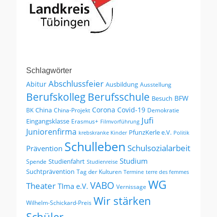
Schlagwörter
Abschlussfeier
Abitur
Ausbildung
Ausstellung
Berufskolleg
Berufsschule
BFW
Besuch
Corona
Covid-19
China
BK
China-Projekt
Demokratie
Jufi
Eingangsklasse
Erasmus+
Filmvorführung
Juniorenfirma
PfunzKerle e.V.
krebskranke Kinder
Politik
Schulleben
Schulsozialarbeit
Prävention
Studium
Studienfahrt
Spende
Studienreise
Suchtprävention
Tag der Kulturen
Termine
terre des femmes
WG
VABO
Theater
TIma e.V.
Vernissage
Wir stärken
Wilhelm-Schickard-Preis
Schüler