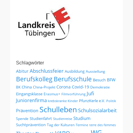
Schlagwörter
Abschlussfeier
Abitur
Ausbildung
Ausstellung
Berufskolleg
Berufsschule
BFW
Besuch
Corona
Covid-19
China
BK
China-Projekt
Demokratie
Jufi
Eingangsklasse
Erasmus+
Filmvorführung
Juniorenfirma
PfunzKerle e.V.
krebskranke Kinder
Politik
Schulleben
Schulsozialarbeit
Prävention
Studium
Studienfahrt
Spende
Studienreise
Suchtprävention
Tag der Kulturen
Termine
terre des femmes
WG