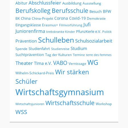
Abschlussfeier
Abitur
Ausbildung
Ausstellung
Berufskolleg
Berufsschule
BFW
Besuch
Corona
Covid-19
China
BK
China-Projekt
Demokratie
Jufi
Eingangsklasse
Erasmus+
Filmvorführung
Juniorenfirma
PfunzKerle e.V.
krebskranke Kinder
Politik
Schulleben
Schulsozialarbeit
Prävention
Studium
Studienfahrt
Spende
Studienreise
Suchtprävention
Tag der Kulturen
Termine
terre des femmes
WG
VABO
Theater
TIma e.V.
Vernissage
Wir stärken
Wilhelm-Schickard-Preis
Schüler
Wirtschaftsgymnasium
Wirtschaftsschule
Workshop
Wirtschaftsjunioren
WSS