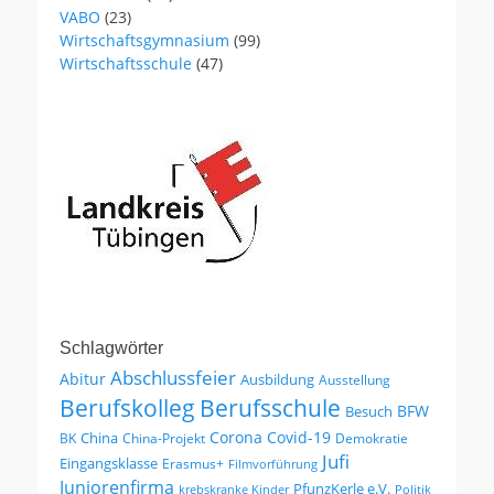
VABO
(23)
Wirtschaftsgymnasium
(99)
Wirtschaftsschule
(47)
Schlagwörter
Abschlussfeier
Abitur
Ausbildung
Ausstellung
Berufskolleg
Berufsschule
BFW
Besuch
Corona
Covid-19
China
BK
China-Projekt
Demokratie
Jufi
Eingangsklasse
Erasmus+
Filmvorführung
Juniorenfirma
PfunzKerle e.V.
krebskranke Kinder
Politik