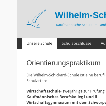
Wilhelm-Sc
Kaufmännische Schule im Land
Zum
Primäres
Unsere Schule
Schulabschlüsse
Au
Inhalt
Menü
springen
Orientierungspraktikum
Die Wilhelm-Schickard-Schule ist eine beruf
Schularten:
Wirtschaftsschule
(zweijährige zur Prüfung
Kaufmännisches Berufskolleg I und II
Wirtschaftsgymnasium mit dem Schwerpu