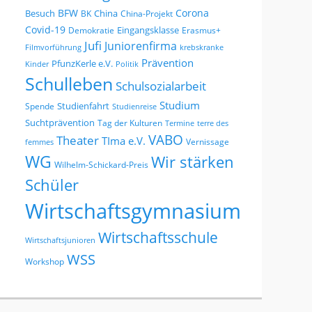
BFW
Corona
Besuch
China
BK
China-Projekt
Covid-19
Eingangsklasse
Demokratie
Erasmus+
Jufi
Juniorenfirma
Filmvorführung
krebskranke
Prävention
PfunzKerle e.V.
Kinder
Politik
Schulleben
Schulsozialarbeit
Studium
Studienfahrt
Spende
Studienreise
Suchtprävention
Tag der Kulturen
Termine
terre des
VABO
Theater
TIma e.V.
Vernissage
femmes
WG
Wir stärken
Wilhelm-Schickard-Preis
Schüler
Wirtschaftsgymnasium
Wirtschaftsschule
Wirtschaftsjunioren
WSS
Workshop