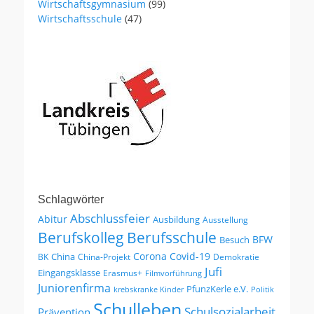
Wirtschaftsgymnasium
(99)
Wirtschaftsschule
(47)
Schlagwörter
Abschlussfeier
Abitur
Ausbildung
Ausstellung
Berufskolleg
Berufsschule
BFW
Besuch
Corona
Covid-19
China
BK
China-Projekt
Demokratie
Jufi
Eingangsklasse
Erasmus+
Filmvorführung
Juniorenfirma
PfunzKerle e.V.
krebskranke Kinder
Politik
Schulleben
Schulsozialarbeit
Prävention