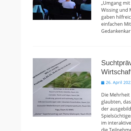
„Umgang mit S
Wissing und 
gaben hilfrei
einfachen Mi
Gedankenkaru
Suchtprä
Wirtscha
Veröffentlicht
26. April 202
am
Die Mehrheit
glaubten, das
der ausgebild
Spielsüchtig
im interaktiv
die Teilnehme