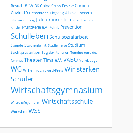
BFW
Corona
Besuch
China
BK
China-Projekt
Covid-19
Eingangsklasse
Demokratie
Erasmus+
Jufi
Juniorenfirma
Filmvorführung
krebskranke
Prävention
PfunzKerle e.V.
Kinder
Politik
Schulleben
Schulsozialarbeit
Studium
Studienfahrt
Spende
Studienreise
Suchtprävention
Tag der Kulturen
Termine
terre des
VABO
Theater
TIma e.V.
Vernissage
femmes
WG
Wir stärken
Wilhelm-Schickard-Preis
Schüler
Wirtschaftsgymnasium
Wirtschaftsschule
Wirtschaftsjunioren
WSS
Workshop