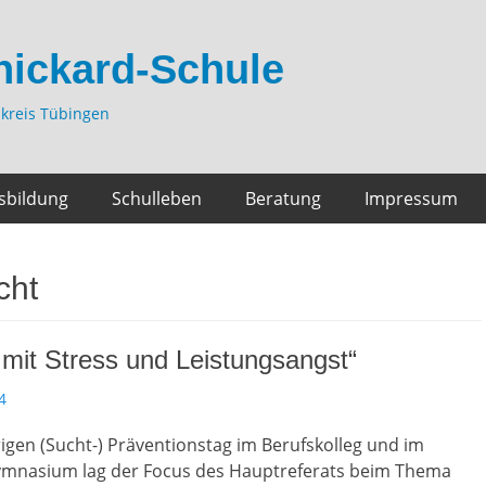
hickard-Schule
kreis Tübingen
sbildung
Schulleben
Beratung
Impressum
cht
mit Stress und Leistungsangst“
4
igen (Sucht-) Präventionstag im Berufskolleg und im
ymnasium lag der Focus des Hauptreferats beim Thema