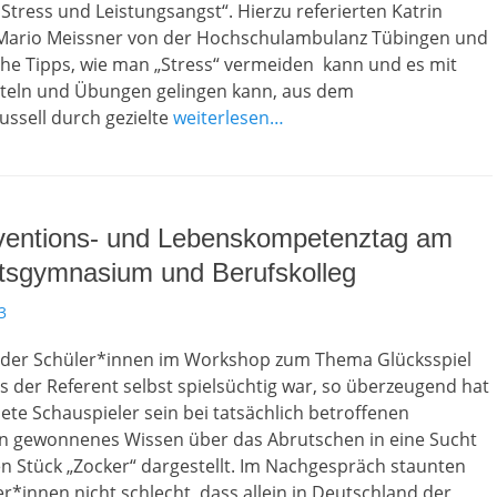
tress und Leistungsangst“. Hierzu referierten Katrin
Mario Meissner von der Hochschulambulanz Tübingen und
che Tipps, wie man „Stress“ vermeiden kann und es mit
tteln und Übungen gelingen kann, aus dem
ssell durch gezielte
weiterlesen…
ventions- und Lebenskompetenztag am
ftsgymnasium und Berufskolleg
3
 der Schüler*innen im Workshop zum Thema Glücksspiel
s der Referent selbst spielsüchtig war, so überzeugend hat
ete Schauspieler sein bei tatsächlich betroffenen
en gewonnenes Wissen über das Abrutschen in eine Sucht
en Stück „Zocker“ dargestellt. Im Nachgespräch staunten
r*innen nicht schlecht, dass allein in Deutschland der