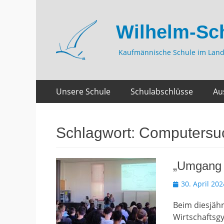
Wilhelm-Sc
Kaufmännische Schule im Land
Zum
Primäres
Unsere Schule
Schulabschlüsse
Au
Inhalt
Menü
springen
Schlagwort:
Computersu
„Umgang 
Veröffentlicht
30. April 202
am
Beim diesjähr
Wirtschaftsg