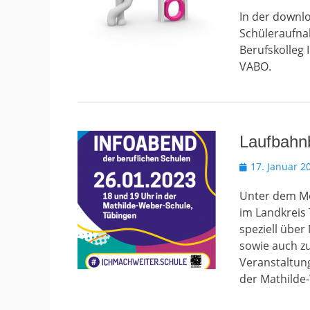
am
In der downlo
Schüleraufnah
Berufskolleg 
VABO.
Laufbahnb
Veröffentlicht
17. Januar 2
am
Unter dem Mot
im Landkreis 
speziell über
sowie auch zu
Veranstaltun
der Mathilde