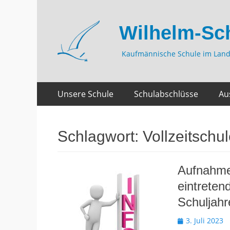
Wilhelm-Sc
Kaufmännische Schule im Land
Zum
Primäres
Unsere Schule
Schulabschlüsse
Au
Inhalt
Menü
springen
Schlagwort:
Vollzeitschu
Aufnahme 
eintreten
Schuljahr
Veröffentlicht
3. Juli 2023