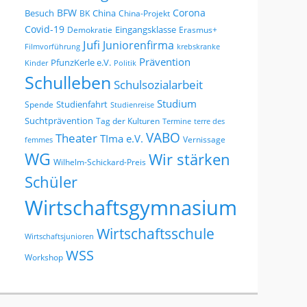
BFW
Corona
Besuch
China
BK
China-Projekt
Covid-19
Eingangsklasse
Demokratie
Erasmus+
Jufi
Juniorenfirma
Filmvorführung
krebskranke
Prävention
PfunzKerle e.V.
Kinder
Politik
Schulleben
Schulsozialarbeit
Studium
Studienfahrt
Spende
Studienreise
Suchtprävention
Tag der Kulturen
Termine
terre des
VABO
Theater
TIma e.V.
Vernissage
femmes
WG
Wir stärken
Wilhelm-Schickard-Preis
Schüler
Wirtschaftsgymnasium
Wirtschaftsschule
Wirtschaftsjunioren
WSS
Workshop