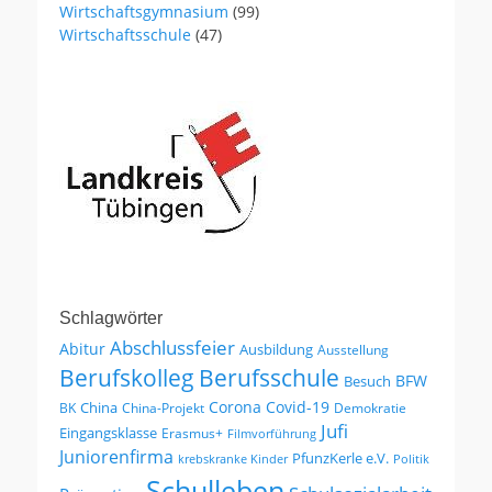
Wirtschaftsgymnasium
(99)
Wirtschaftsschule
(47)
Schlagwörter
Abschlussfeier
Abitur
Ausbildung
Ausstellung
Berufskolleg
Berufsschule
BFW
Besuch
Corona
Covid-19
China
BK
China-Projekt
Demokratie
Jufi
Eingangsklasse
Erasmus+
Filmvorführung
Juniorenfirma
PfunzKerle e.V.
krebskranke Kinder
Politik
Schulleben