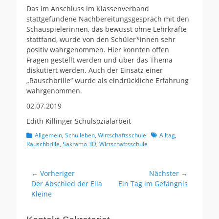
Das im Anschluss im Klassenverband
stattgefundene Nachbereitungsgespräch mit den
Schauspielerinnen, das bewusst ohne Lehrkräfte
stattfand, wurde von den Schüler*innen sehr
positiv wahrgenommen. Hier konnten offen
Fragen gestellt werden und über das Thema
diskutiert werden. Auch der Einsatz einer
„Rauschbrille“ wurde als eindrückliche Erfahrung
wahrgenommen.
02.07.2019
Edith Killinger Schulsozialarbeit
Kategorien
Schlagworte
Allgemein
,
Schulleben
,
Wirtschaftsschule
Alltag
,
Rauschbrille
,
Sakramo 3D
,
Wirtschaftsschule
Beitragsnavigation
← Vorheriger
Nächster →
Vorheriger
Nächster
Der Abschied der Ella
Ein Tag im Gefängnis
Beitrag:
Beitrag:
Kleine