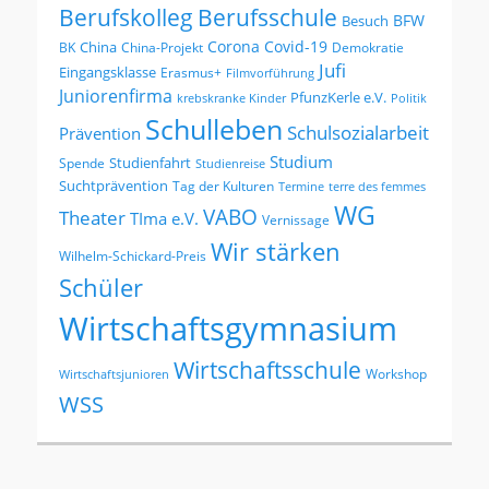
Berufskolleg
Berufsschule
BFW
Besuch
Corona
Covid-19
China
BK
China-Projekt
Demokratie
Jufi
Eingangsklasse
Erasmus+
Filmvorführung
Juniorenfirma
PfunzKerle e.V.
krebskranke Kinder
Politik
Schulleben
Schulsozialarbeit
Prävention
Studium
Studienfahrt
Spende
Studienreise
Suchtprävention
Tag der Kulturen
Termine
terre des femmes
WG
VABO
Theater
TIma e.V.
Vernissage
Wir stärken
Wilhelm-Schickard-Preis
Schüler
Wirtschaftsgymnasium
Wirtschaftsschule
Workshop
Wirtschaftsjunioren
WSS