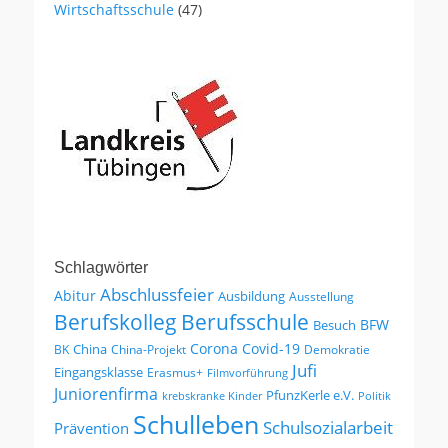
Wirtschaftsschule
(47)
Schlagwörter
Abschlussfeier
Abitur
Ausbildung
Ausstellung
Berufskolleg
Berufsschule
BFW
Besuch
Corona
Covid-19
China
BK
China-Projekt
Demokratie
Jufi
Eingangsklasse
Erasmus+
Filmvorführung
Juniorenfirma
PfunzKerle e.V.
krebskranke Kinder
Politik
Schulleben
Schulsozialarbeit
Prävention