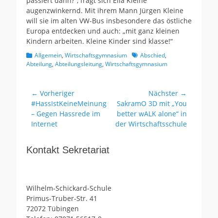
passiert dann?“, fragt sich Ella Kleine
augenzwinkernd. Mit ihrem Mann Jürgen Kleine
will sie im alten VW-Bus insbesondere das östliche
Europa entdecken und auch: „mit ganz kleinen
Kindern arbeiten. Kleine Kinder sind klasse!“
Kategorien
Schlagworte
Allgemein
,
Wirtschaftsgymnasium
Abschied
,
Abteilung
,
Abteilungsleitung
,
Wirtschaftsgymnasium
Beitragsnavigation
← Vorheriger
Nächster →
Vorheriger
Nächster
#HassIstKeineMeinung
SakramO 3D mit „You
Beitrag:
Beitrag:
– Gegen Hassrede im
better wALK alone“ in
Internet
der Wirtschaftsschule
Kontakt Sekretariat
Wilhelm-Schickard-Schule
Primus-Truber-Str. 41
72072 Tübingen