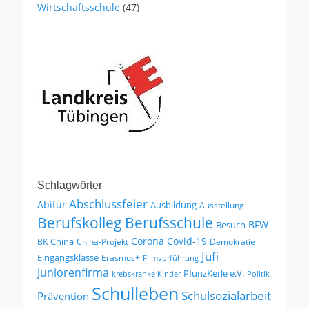
Wirtschaftsschule
(47)
Schlagwörter
Abschlussfeier
Abitur
Ausbildung
Ausstellung
Berufskolleg
Berufsschule
BFW
Besuch
Corona
Covid-19
China
BK
China-Projekt
Demokratie
Jufi
Eingangsklasse
Erasmus+
Filmvorführung
Juniorenfirma
PfunzKerle e.V.
krebskranke Kinder
Politik
Schulleben
Schulsozialarbeit
Prävention