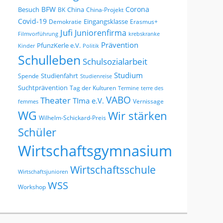
BFW
Corona
Besuch
China
BK
China-Projekt
Covid-19
Eingangsklasse
Demokratie
Erasmus+
Jufi
Juniorenfirma
Filmvorführung
krebskranke
Prävention
PfunzKerle e.V.
Kinder
Politik
Schulleben
Schulsozialarbeit
Studium
Studienfahrt
Spende
Studienreise
Suchtprävention
Tag der Kulturen
Termine
terre des
VABO
Theater
TIma e.V.
Vernissage
femmes
WG
Wir stärken
Wilhelm-Schickard-Preis
Schüler
Wirtschaftsgymnasium
Wirtschaftsschule
Wirtschaftsjunioren
WSS
Workshop