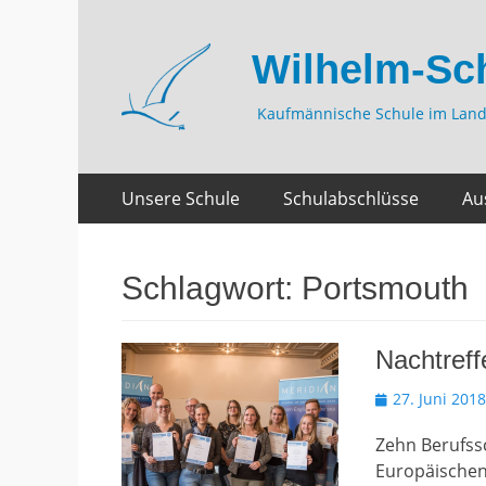
Wilhelm-Sc
Kaufmännische Schule im Land
Zum
Primäres
Unsere Schule
Schulabschlüsse
Au
Inhalt
Menü
springen
Schlagwort:
Portsmouth
Nachtref
Veröffentlicht
27. Juni 2018
am
Zehn Berufss
Europäischen