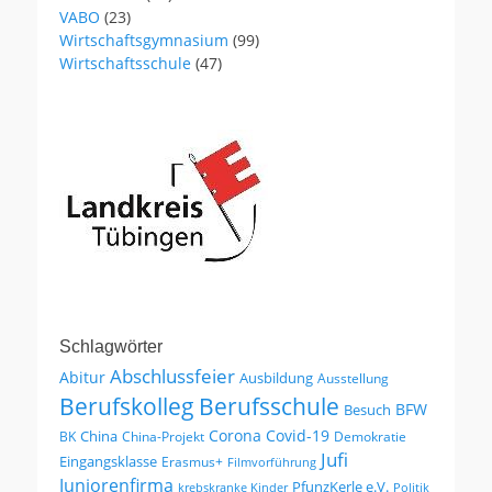
VABO
(23)
Wirtschaftsgymnasium
(99)
Wirtschaftsschule
(47)
Schlagwörter
Abschlussfeier
Abitur
Ausbildung
Ausstellung
Berufskolleg
Berufsschule
BFW
Besuch
Corona
Covid-19
China
BK
China-Projekt
Demokratie
Jufi
Eingangsklasse
Erasmus+
Filmvorführung
Juniorenfirma
PfunzKerle e.V.
krebskranke Kinder
Politik