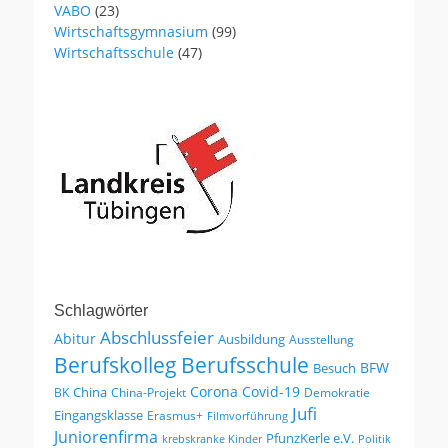
VABO
(23)
Wirtschaftsgymnasium
(99)
Wirtschaftsschule
(47)
Schlagwörter
Abschlussfeier
Abitur
Ausbildung
Ausstellung
Berufskolleg
Berufsschule
BFW
Besuch
Corona
Covid-19
China
BK
China-Projekt
Demokratie
Jufi
Eingangsklasse
Erasmus+
Filmvorführung
Juniorenfirma
PfunzKerle e.V.
krebskranke Kinder
Politik