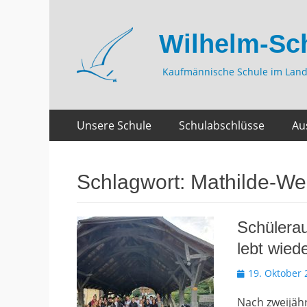
Wilhelm-Sc
Kaufmännische Schule im Land
Zum
Primäres
Unsere Schule
Schulabschlüsse
Au
Inhalt
Menü
springen
Schlagwort:
Mathilde-We
Schülerau
lebt wied
Veröffentlicht
19. Oktober 
am
Nach zweijäh