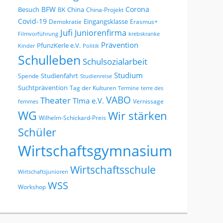
BFW
Corona
Besuch
China
BK
China-Projekt
Covid-19
Eingangsklasse
Demokratie
Erasmus+
Jufi
Juniorenfirma
Filmvorführung
krebskranke
Prävention
PfunzKerle e.V.
Kinder
Politik
Schulleben
Schulsozialarbeit
Studium
Studienfahrt
Spende
Studienreise
Suchtprävention
Tag der Kulturen
Termine
terre des
VABO
Theater
TIma e.V.
Vernissage
femmes
WG
Wir stärken
Wilhelm-Schickard-Preis
Schüler
Wirtschaftsgymnasium
Wirtschaftsschule
Wirtschaftsjunioren
WSS
Workshop