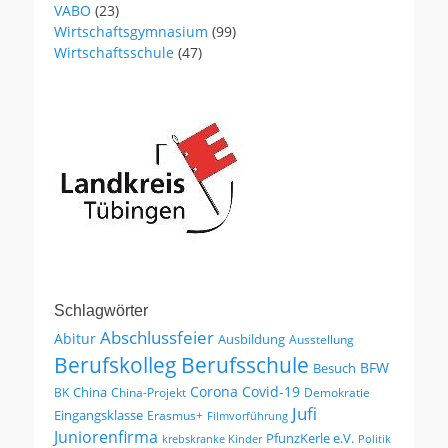
VABO
(23)
Wirtschaftsgymnasium
(99)
Wirtschaftsschule
(47)
Schlagwörter
Abschlussfeier
Abitur
Ausbildung
Ausstellung
Berufskolleg
Berufsschule
BFW
Besuch
Corona
Covid-19
China
BK
China-Projekt
Demokratie
Jufi
Eingangsklasse
Erasmus+
Filmvorführung
Juniorenfirma
PfunzKerle e.V.
krebskranke Kinder
Politik