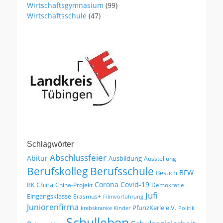
Wirtschaftsgymnasium
(99)
Wirtschaftsschule
(47)
Schlagwörter
Abschlussfeier
Abitur
Ausbildung
Ausstellung
Berufskolleg
Berufsschule
BFW
Besuch
Corona
Covid-19
China
BK
China-Projekt
Demokratie
Jufi
Eingangsklasse
Erasmus+
Filmvorführung
Juniorenfirma
PfunzKerle e.V.
krebskranke Kinder
Politik
Schulleben