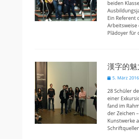
beiden Klass
Ausbildungsja
Ein Referent 
Arbeitsweise
Plädoyer für
漢字的魅
Veröffentlicht
5. März 2016
am
28 Schüler d
einer Exkursi
fand im Rahme
der Zeichen –
Kunstwerke au
Schriftquelle