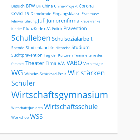
BFW
Corona
Besuch
China
BK
China-Projekt
Covid-19
Eingangsklasse
Demokratie
Erasmus+
Jufi
Juniorenfirma
Filmvorführung
krebskranke
Prävention
PfunzKerle e.V.
Kinder
Politik
Schulleben
Schulsozialarbeit
Studium
Studienfahrt
Spende
Studienreise
Suchtprävention
Tag der Kulturen
Termine
terre des
VABO
Theater
TIma e.V.
Vernissage
femmes
WG
Wir stärken
Wilhelm-Schickard-Preis
Schüler
Wirtschaftsgymnasium
Wirtschaftsschule
Wirtschaftsjunioren
WSS
Workshop