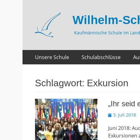
Wilhelm-Sc
Kaufmännische Schule im Land
Zum
Primäres
Unsere Schule
Schulabschlüsse
Au
Inhalt
Menü
springen
Schlagwort:
Exkursion
„Ihr seid
Veröffentlicht
3. Juli 2018
am
Juni 2018: Au
Exkursionen 