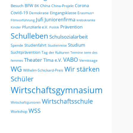
BFW
Corona
Besuch
China
BK
China-Projekt
Covid-19
Eingangsklasse
Demokratie
Erasmus+
Jufi
Juniorenfirma
Filmvorführung
krebskranke
Prävention
PfunzKerle e.V.
Kinder
Politik
Schulleben
Schulsozialarbeit
Studium
Studienfahrt
Spende
Studienreise
Suchtprävention
Tag der Kulturen
Termine
terre des
VABO
Theater
TIma e.V.
Vernissage
femmes
WG
Wir stärken
Wilhelm-Schickard-Preis
Schüler
Wirtschaftsgymnasium
Wirtschaftsschule
Wirtschaftsjunioren
WSS
Workshop