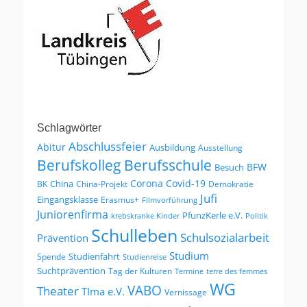
Schlagwörter
Abschlussfeier
Abitur
Ausbildung
Ausstellung
Berufskolleg
Berufsschule
BFW
Besuch
Corona
Covid-19
China
BK
China-Projekt
Demokratie
Jufi
Eingangsklasse
Erasmus+
Filmvorführung
Juniorenfirma
PfunzKerle e.V.
krebskranke Kinder
Politik
Schulleben
Schulsozialarbeit
Prävention
Studium
Studienfahrt
Spende
Studienreise
Suchtprävention
Tag der Kulturen
Termine
terre des femmes
WG
VABO
Theater
TIma e.V.
Vernissage