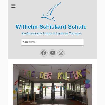
Wilhelm-Schickard-Schule
Kaufmännische Schule im Landkreis Tübingen
Suchen
nach:
Facebook
YouTube
Instagram