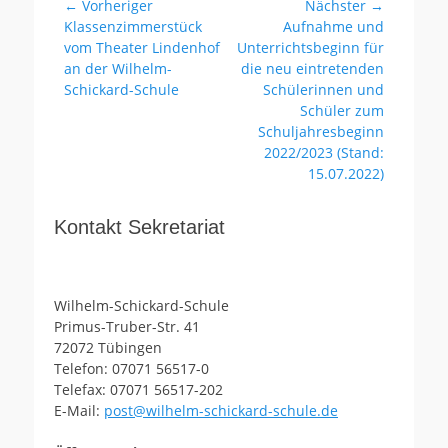
Beitragsnavigation
← Vorheriger
Nächster →
Vorheriger
Nächster
Klassenzimmerstück
Aufnahme und
Beitrag:
Beitrag:
vom Theater Lindenhof
Unterrichtsbeginn für
an der Wilhelm-
die neu eintretenden
Schickard-Schule
Schülerinnen und
Schüler zum
Schuljahresbeginn
2022/2023 (Stand:
15.07.2022)
Kontakt Sekretariat
Wilhelm-Schickard-Schule
Primus-Truber-Str. 41
72072 Tübingen
Telefon: 07071 56517-0
Telefax: 07071 56517-202
E-Mail:
post@wilhelm-schickard-schule.de