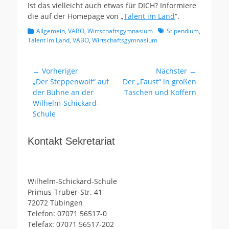
Ist das vielleicht auch etwas für DICH? Informiere
die auf der Homepage von „
Talent im Land
“.
Kategorien
Schlagworte
Allgemein
,
VABO
,
Wirtschaftsgymnasium
Stipendium
,
Talent im Land
,
VABO
,
Wirtschaftsgymnasium
Beitragsnavigation
← Vorheriger
Nächster →
Vorheriger
Nächster
„Der Steppenwolf“ auf
Der „Faust“ in großen
Beitrag:
Beitrag:
der Bühne an der
Taschen und Koffern
Wilhelm-Schickard-
Schule
Kontakt Sekretariat
Wilhelm-Schickard-Schule
Primus-Truber-Str. 41
72072 Tübingen
Telefon: 07071 56517-0
Telefax: 07071 56517-202