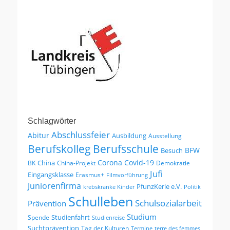
Schlagwörter
Abschlussfeier
Abitur
Ausbildung
Ausstellung
Berufskolleg
Berufsschule
BFW
Besuch
Corona
Covid-19
China
BK
China-Projekt
Demokratie
Jufi
Eingangsklasse
Erasmus+
Filmvorführung
Juniorenfirma
PfunzKerle e.V.
krebskranke Kinder
Politik
Schulleben
Schulsozialarbeit
Prävention
Studium
Studienfahrt
Spende
Studienreise
Suchtprävention
Tag der Kulturen
Termine
terre des femmes