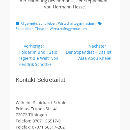
der Handlung des Romans „Der Steppenwolf“
von Hermann Hesse.
Kategorien
Schlagworte
Allgemein
,
Schulleben
,
Wirtschaftsgymnasium
Schulleben
,
Theater
,
Wirtschaftsgymnasium
Beitragsnavigation
← Vorheriger
Nächster →
Vorheriger
Nächster
Hölderlin und „Geld
Der Stipendiat – Das ist
Beitrag:
Beitrag:
regiert die Welt“ von
Alaa Abou Khalel
Hendrik Schöttke
Kontakt Sekretariat
Wilhelm-Schickard-Schule
Primus-Truber-Str. 41
72072 Tübingen
Telefon: 07071 56517-0
Telefax: 07071 56517-202