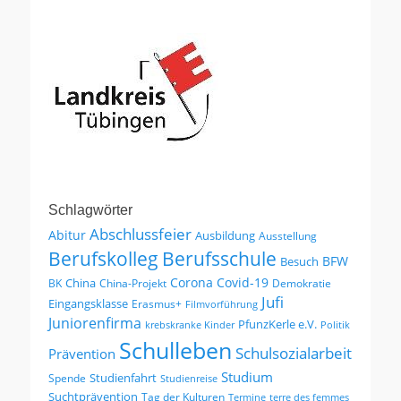
Schlagwörter
Abschlussfeier
Abitur
Ausbildung
Ausstellung
Berufskolleg
Berufsschule
BFW
Besuch
Corona
Covid-19
China
BK
China-Projekt
Demokratie
Jufi
Eingangsklasse
Erasmus+
Filmvorführung
Juniorenfirma
PfunzKerle e.V.
krebskranke Kinder
Politik
Schulleben
Schulsozialarbeit
Prävention
Studium
Studienfahrt
Spende
Studienreise
Suchtprävention
Tag der Kulturen
Termine
terre des femmes