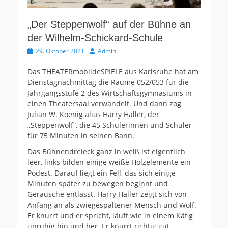
„Der Steppenwolf“ auf der Bühne an
der Wilhelm-Schickard-Schule
Veröffentlicht
Autor
29. Oktober 2021
Admin
am
Das THEATERmobildeSPIELE aus Karlsruhe hat am
Dienstagnachmittag die Räume 052/053 für die
Jahrgangsstufe 2 des Wirtschaftsgymnasiums in
einen Theatersaal verwandelt. Und dann zog
Julian W. Koenig alias Harry Haller, der
„Steppenwolf“, die 45 Schülerinnen und Schüler
für 75 Minuten in seinen Bann.
Das Bühnendreieck ganz in weiß ist eigentlich
leer, links bilden einige weiße Holzelemente ein
Podest. Darauf liegt ein Fell, das sich einige
Minuten später zu bewegen beginnt und
Geräusche entlässt. Harry Haller zeigt sich von
Anfang an als zwiegespaltener Mensch und Wolf.
Er knurrt und er spricht, läuft wie in einem Käfig
unruhig hin und her. Er knurrt richtig gut.