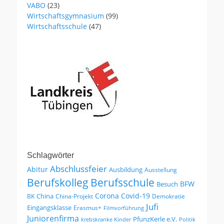
VABO
(23)
Wirtschaftsgymnasium
(99)
Wirtschaftsschule
(47)
Schlagwörter
Abschlussfeier
Abitur
Ausbildung
Ausstellung
Berufskolleg
Berufsschule
BFW
Besuch
Corona
Covid-19
China
BK
China-Projekt
Demokratie
Jufi
Eingangsklasse
Erasmus+
Filmvorführung
Juniorenfirma
PfunzKerle e.V.
krebskranke Kinder
Politik