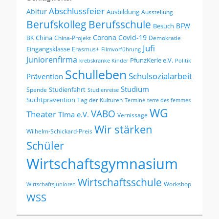
Abschlussfeier
Abitur
Ausbildung
Ausstellung
Berufskolleg
Berufsschule
BFW
Besuch
Corona
Covid-19
China
BK
China-Projekt
Demokratie
Jufi
Eingangsklasse
Erasmus+
Filmvorführung
Juniorenfirma
PfunzKerle e.V.
krebskranke Kinder
Politik
Schulleben
Schulsozialarbeit
Prävention
Studium
Studienfahrt
Spende
Studienreise
Suchtprävention
Tag der Kulturen
Termine
terre des femmes
WG
VABO
Theater
TIma e.V.
Vernissage
Wir stärken
Wilhelm-Schickard-Preis
Schüler
Wirtschaftsgymnasium
Wirtschaftsschule
Workshop
Wirtschaftsjunioren
WSS