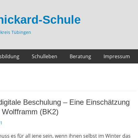
hickard-Schule
kreis Tübingen
sbildung
Schulleben
Beratung
Impressum
digitale Beschulung – Eine Einschätzung
 Wolfframm (BK2)
21
s es für all jene sein, wenn ihnen selbst im Winter das