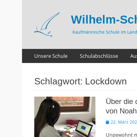
Wilhelm-Sc
Kaufmännische Schule im Land
Zum
Primäres
Unsere Schule
Schulabschlüsse
Au
Inhalt
Menü
springen
Schlagwort:
Lockdown
Über die 
von Noah
Veröffentlicht
22. März 20
am
Ungewohnt mus