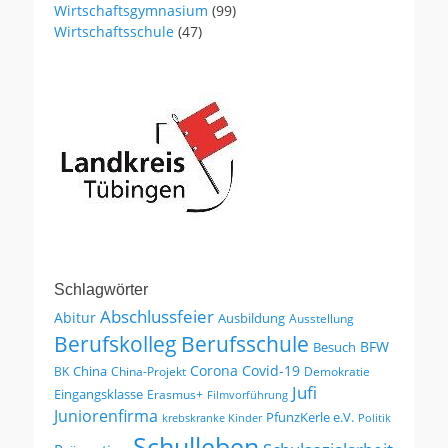
Wirtschaftsgymnasium
(99)
Wirtschaftsschule
(47)
Schlagwörter
Abschlussfeier
Abitur
Ausbildung
Ausstellung
Berufskolleg
Berufsschule
BFW
Besuch
Corona
Covid-19
China
BK
China-Projekt
Demokratie
Jufi
Eingangsklasse
Erasmus+
Filmvorführung
Juniorenfirma
PfunzKerle e.V.
krebskranke Kinder
Politik
Schulleben