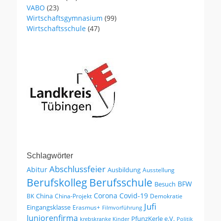
VABO
(23)
Wirtschaftsgymnasium
(99)
Wirtschaftsschule
(47)
Schlagwörter
Abschlussfeier
Abitur
Ausbildung
Ausstellung
Berufskolleg
Berufsschule
BFW
Besuch
Corona
Covid-19
China
BK
China-Projekt
Demokratie
Jufi
Eingangsklasse
Erasmus+
Filmvorführung
Juniorenfirma
PfunzKerle e.V.
krebskranke Kinder
Politik