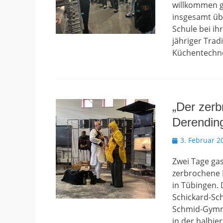
willkommen g
insgesamt üb
Schule bei i
jähriger Trad
Küchentechno
„Der zerb
Derendin
Veröffentlicht
3. Februar 2
am
Zwei Tage gas
zerbrochene K
in Tübingen.
Schickard-Sc
Schmid-Gymna
in der halbie