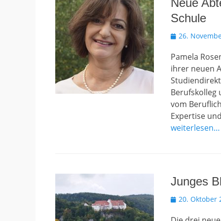
Neue Abte
Schule
Veröffentlicht
26. Novembe
am
Pamela Rosen
ihrer neuen 
Studiendirekt
Berufskolleg 
vom Beruflic
Expertise und
weiterlesen…
Junges Bl
Veröffentlicht
20. Oktober 
am
Die drei neu