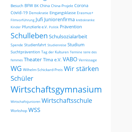
BFW
Corona
Besuch
China
BK
China-Projekt
Covid-19
Eingangsklasse
Demokratie
Erasmus+
Jufi
Juniorenfirma
Filmvorführung
krebskranke
Prävention
PfunzKerle e.V.
Kinder
Politik
Schulleben
Schulsozialarbeit
Studium
Studienfahrt
Spende
Studienreise
Suchtprävention
Tag der Kulturen
Termine
terre des
VABO
Theater
TIma e.V.
Vernissage
femmes
WG
Wir stärken
Wilhelm-Schickard-Preis
Schüler
Wirtschaftsgymnasium
Wirtschaftsschule
Wirtschaftsjunioren
WSS
Workshop