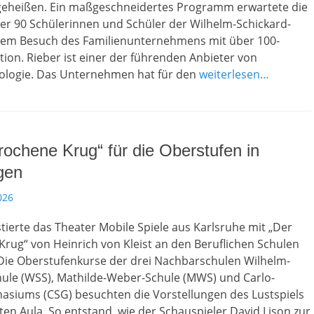
eheißen. Ein maßgeschneidertes Programm erwartete die
er 90 Schülerinnen und Schüler der Wilhelm-Schickard-
hrem Besuch des Familienunternehmens mit über 100-
ition. Rieber ist einer der führenden Anbieter von
logie. Das Unternehmen hat für den
weiterlesen…
rochene Krug“ für die Oberstufen in
gen
026
tierte das Theater Mobile Spiele aus Karlsruhe mit „Der
rug“ von Heinrich von Kleist an den Beruflichen Schulen
 Die Oberstufenkurse der drei Nachbarschulen Wilhelm-
hule (WSS), Mathilde-Weber-Schule (MWS) und Carlo-
siums (CSG) besuchten die Vorstellungen des Lustspiels
rten Aula. So entstand, wie der Schauspieler David Lison zur