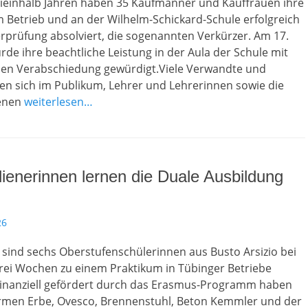
ieinhalb Jahren haben 35 Kaufmänner und Kauffrauen ihre
 Betrieb und an der Wilhelm-Schickard-Schule erfolgreich
rprüfung absolviert, die sogenannten Verkürzer. Am 17.
e ihre beachtliche Leistung in der Aula der Schule mit
ichen Verabschiedung gewürdigt.Viele Verwandte und
en sich im Publikum, Lehrer und Lehrerinnen sowie die
kenen
weiterlesen…
lienerinnen lernen die Duale Ausbildung
26
sind sechs Oberstufenschülerinnen aus Busto Arsizio bei
drei Wochen zu einem Praktikum in Tübinger Betriebe
nanziell gefördert durch das Erasmus-Programm haben
Firmen Erbe, Ovesco, Brennenstuhl, Beton Kemmler und der