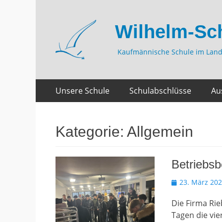
Wilhelm-Sc
Kaufmännische Schule im Land
Zum
Primäres
Unsere Schule
Schulabschlüsse
Au
Inhalt
Menü
springen
Kategorie:
Allgemein
Betriebsb
Veröffentlicht
23. März 20
am
Die Firma Rie
Tagen die vie