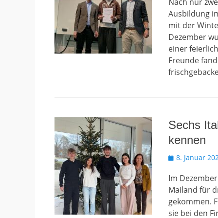
Nach nur zwe
Ausbildung im
mit der Winte
Dezember wurd
einer feierl
Freunde fand
frischgebac
Sechs Ita
kennen
Veröffentlicht
8. Januar 20
am
Im Dezember 
Mailand für 
gekommen. Fi
sie bei den 