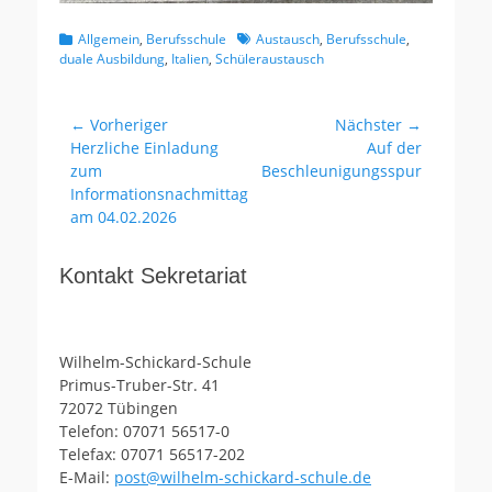
Kategorien
Schlagworte
Allgemein
,
Berufsschule
Austausch
,
Berufsschule
,
duale Ausbildung
,
Italien
,
Schüleraustausch
Beitragsnavigation
← Vorheriger
Nächster →
Vorheriger
Nächster
Herzliche Einladung
Auf der
Beitrag:
Beitrag:
zum
Beschleunigungsspur
Informationsnachmittag
am 04.02.2026
Kontakt Sekretariat
Wilhelm-Schickard-Schule
Primus-Truber-Str. 41
72072 Tübingen
Telefon: 07071 56517-0
Telefax: 07071 56517-202
E-Mail:
post@wilhelm-schickard-schule.de