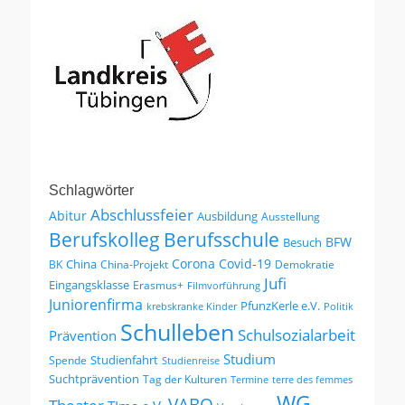
Schlagwörter
Abschlussfeier
Abitur
Ausbildung
Ausstellung
Berufskolleg
Berufsschule
BFW
Besuch
Corona
Covid-19
China
BK
China-Projekt
Demokratie
Jufi
Eingangsklasse
Erasmus+
Filmvorführung
Juniorenfirma
PfunzKerle e.V.
krebskranke Kinder
Politik
Schulleben
Schulsozialarbeit
Prävention
Studium
Studienfahrt
Spende
Studienreise
Suchtprävention
Tag der Kulturen
Termine
terre des femmes
WG
VABO