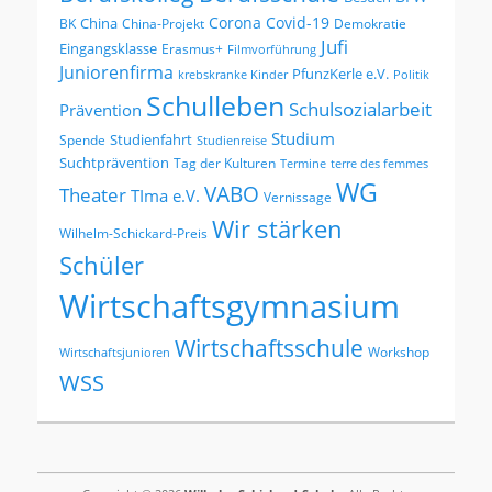
Corona
Covid-19
China
BK
China-Projekt
Demokratie
Jufi
Eingangsklasse
Erasmus+
Filmvorführung
Juniorenfirma
PfunzKerle e.V.
krebskranke Kinder
Politik
Schulleben
Schulsozialarbeit
Prävention
Studium
Studienfahrt
Spende
Studienreise
Suchtprävention
Tag der Kulturen
Termine
terre des femmes
WG
VABO
Theater
TIma e.V.
Vernissage
Wir stärken
Wilhelm-Schickard-Preis
Schüler
Wirtschaftsgymnasium
Wirtschaftsschule
Workshop
Wirtschaftsjunioren
WSS