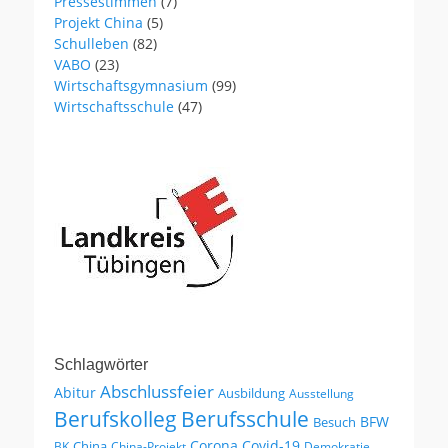
Pressestimmen
(7)
Projekt China
(5)
Schulleben
(82)
VABO
(23)
Wirtschaftsgymnasium
(99)
Wirtschaftsschule
(47)
Schlagwörter
Abschlussfeier
Abitur
Ausbildung
Ausstellung
Berufskolleg
Berufsschule
BFW
Besuch
Corona
Covid-19
China
BK
China-Projekt
Demokratie