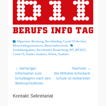
Kategorien
Allgemein
,
Beratung
,
Berufskolleg
,
Covid-19 (Archiv)
,
Schlagworte
Wirtschaftsgymnasium
,
Wirtschaftsschule
Ausbildungsplatz
,
Berufswahl
,
Bewerbung
,
BIT
,
BIT2021
,
Covid-19
,
Duales Studium
,
Online
,
Studium
Beitragsnavigation
← Vorheriger
Nächster →
Vorheriger
Nächster
Information zum
Die Wilhelm-Schickard-
Beitrag:
Beitrag:
Schulbeginn nach den
Schule ist vorbereitet.
Weihnachtsferien
Kontakt Sekretariat