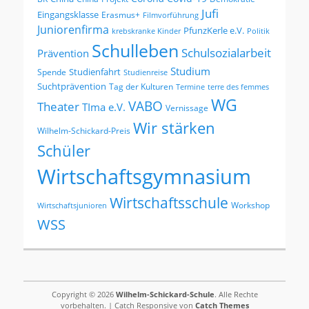
Jufi
Eingangsklasse
Erasmus+
Filmvorführung
Juniorenfirma
PfunzKerle e.V.
krebskranke Kinder
Politik
Schulleben
Schulsozialarbeit
Prävention
Studium
Studienfahrt
Spende
Studienreise
Suchtprävention
Tag der Kulturen
Termine
terre des femmes
WG
VABO
Theater
TIma e.V.
Vernissage
Wir stärken
Wilhelm-Schickard-Preis
Schüler
Wirtschaftsgymnasium
Wirtschaftsschule
Workshop
Wirtschaftsjunioren
WSS
Copyright © 2026
Wilhelm-Schickard-Schule
. Alle Rechte
vorbehalten. | Catch Responsive von
Catch Themes