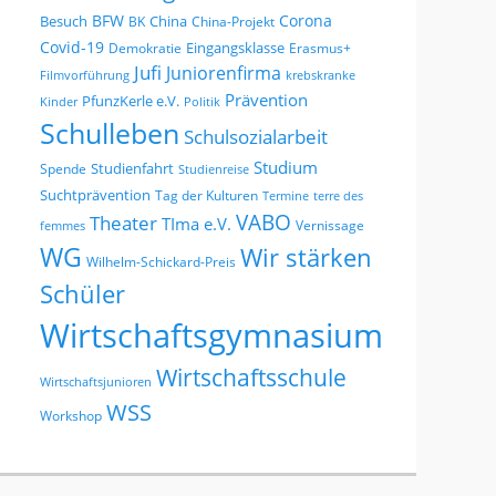
BFW
Corona
Besuch
China
BK
China-Projekt
Covid-19
Eingangsklasse
Demokratie
Erasmus+
Jufi
Juniorenfirma
Filmvorführung
krebskranke
Prävention
PfunzKerle e.V.
Kinder
Politik
Schulleben
Schulsozialarbeit
Studium
Studienfahrt
Spende
Studienreise
Suchtprävention
Tag der Kulturen
Termine
terre des
VABO
Theater
TIma e.V.
Vernissage
femmes
WG
Wir stärken
Wilhelm-Schickard-Preis
Schüler
Wirtschaftsgymnasium
Wirtschaftsschule
Wirtschaftsjunioren
WSS
Workshop