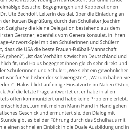
egelmäßige Besuche, Begegnungen und Kooperationen
 Dr. Ute Bechdolf, Leiterin des dai, über die Einladung an
h der kurzen Begrüßung durch den Schulleiter Joachim
 von Szalghary die kleine Delegation bestehend aus dem
irsten Gerstner, ebenfalls vom Generalkonsulat, in ihren
rage-Antwort-Spiel mit den Schülerinnen und Schülern
et, dass die USA die beste Frauen-Fußball-Mannschaft
A gehen?“, „Ist das Verhältnis zwischen Deutschland und
hlich fit, und Halus begegnet ihnen gleich sehr direkt und
der Schülerinnen und Schüler: „Wie sieht ein gewöhnlicher
ort war für Sie bisher der schwierigste?“, „Warum haben Sie
eden?“. Halus blickt auf einige Einsatzorte im Nahen Osten,
ck. Auf die letzte Frage antwortet er, er habe in allen
tets offen kommuniziert und habe keine Probleme erlebt.
nd entschieden, „um mit meinen Mann Hand in Hand gehen
matisches Geschick und ermuntert sie, den Dialog mit
 Stunde gibt es bei der Führung durch das Schulhaus mit
hle einen schnellen Einblick in die Duale Ausbildung und in