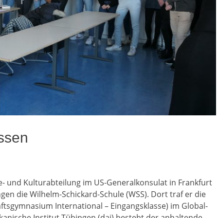
ssen
e- und Kulturabteilung im US-Generalkonsulat in Frankfurt
gen die Wilhelm-Schickard-Schule (WSS). Dort traf er die
ftsgymnasium International – Eingangsklasse) im Global-
anische Institut Tübingen (dai) besteht der anhaltende