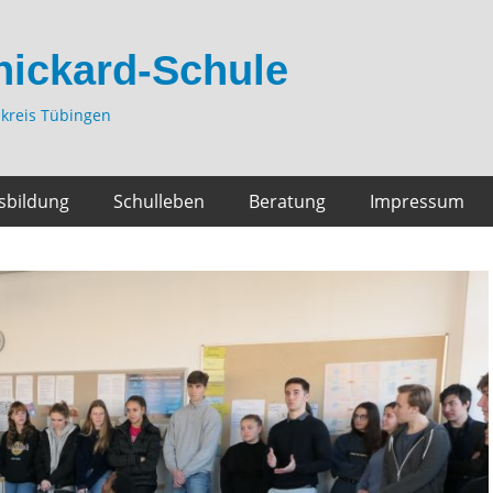
hickard-Schule
kreis Tübingen
sbildung
Schulleben
Beratung
Impressum