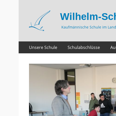
Wilhelm-Sc
Kaufmännische Schule im Land
Zum
Primäres
Unsere Schule
Schulabschlüsse
Au
Inhalt
Menü
springen