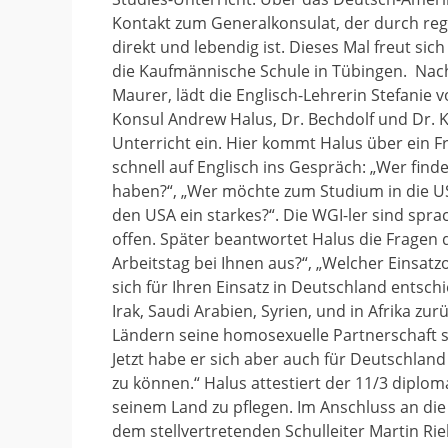
Kontakt zum Generalkonsulat, der durch r
direkt und lebendig ist. Dieses Mal freut sich
die Kaufmännische Schule in Tübingen. Nac
Maurer, lädt die Englisch-Lehrerin Stefanie
Konsul Andrew Halus, Dr. Bechdolf und Dr. K
Unterricht ein. Hier kommt Halus über ein F
schnell auf Englisch ins Gespräch: „Wer find
haben?“, „Wer möchte zum Studium in die US
den USA ein starkes?“. Die WGI-ler sind sprac
offen. Später beantwortet Halus die Fragen 
Arbeitstag bei Ihnen aus?“, „Welcher Einsatz
sich für Ihren Einsatz in Deutschland entschi
Irak, Saudi Arabien, Syrien, und in Afrika zurü
Ländern seine homosexuelle Partnerschaft s
Jetzt habe er sich aber auch für Deutschla
zu können.“ Halus attestiert der 11/3 diplo
seinem Land zu pflegen. Im Anschluss an die
dem stellvertretenden Schulleiter Martin Rie