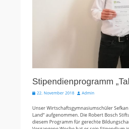
Stipendienprogramm „Tal
Veröffentlicht
Autor
22. November 2018
Admin
am
Unser Wirtschaftsgymnasiumschüler Sefkan
Land“ aufgenommen. Die Robert Bosch Stiftu
diesem Programm für gerechte Bildungschan
Vergangene Woche hat er sein Stipendium in