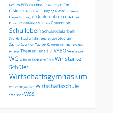
BFW
Corona
Besuch
China
BK
China-Projekt
Covid-19
Eingangsklasse
Demokratie
Erasmus+
Jufi
Juniorenfirma
Filmvorführung
krebskranke
Prävention
PfunzKerle e.V.
Kinder
Politik
Schulleben
Schulsozialarbeit
Studium
Studienfahrt
Spende
Studienreise
Suchtprävention
Tag der Kulturen
Termine
terre des
VABO
Theater
TIma e.V.
Vernissage
femmes
WG
Wir stärken
Wilhelm-Schickard-Preis
Schüler
Wirtschaftsgymnasium
Wirtschaftsschule
Wirtschaftsjunioren
WSS
Workshop