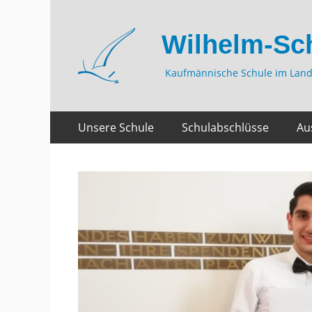
Wilhelm-Sc
Kaufmännische Schule im Land
Zum
Primäres
Unsere Schule
Schulabschlüsse
Au
Inhalt
Menü
springen