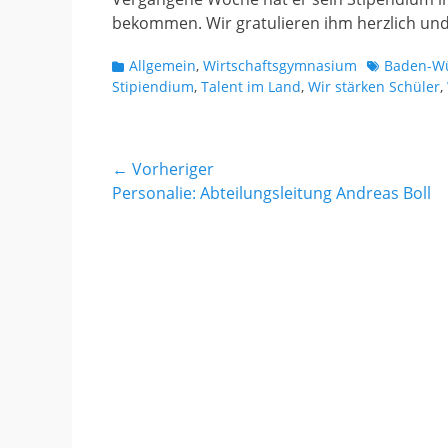
bekommen. Wir gratulieren ihm herzlich und
Kategorien
Schlagworte
Allgemein
,
Wirtschaftsgymnasium
Baden-Wü
Stipiendium
,
Talent im Land
,
Wir stärken Schüler
,
Beitragsnavigation
← Vorheriger
Vorheriger
Personalie: Abteilungsleitung Andreas Boll
Beitrag: