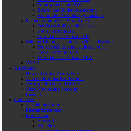
Fremdsprachen am WG
Berufs- und Studienorientierung
Alumni des Wirtschaftsgymnasiums
Fachhochschulreife – Berufskolleg
Das Berufskolleg stellt sich vor…
News / Termine BK
Formulare / Downloads BK
Mittlerer Bildungsabschluss – Wirtschaftsschule
Die Wirtschaftsschule stellt sich vor…
News / Termine BFW
Formulare / Downloads BFW
VABO
Ausbildung
News / Termine Berufschule
Anmeldeformular Berufsschule
Zusatzqualifikation FH-Reife
Cisco Networking Academy
Erasmus+
Schulleben
Ausbildungsforum
Elterninformationen
Förderverein
Vorstand
Aktuelles