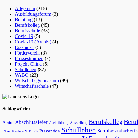
Allgemein
(216)
Ausbildungsforum
(3)
Beratung
(13)
Berufskolleg
(45)
Berufsschule
(38)
Covid-19
(5)
Covid-19 (Archiv)
(4)
Erasmus+
(5)
Förderverein
(8)
Pressestimmen
(7)
Projekt China
(5)
Schulleben
(82)
VABO
(23)
Wirtschaftsgymnasium
(99)
Wirtschaftsschule
(47)
Schlagwörter
Beruf
Berufskolleg
Abschlussfeier
Abitur
Ausbildung
Ausstellung
Schulleben
Schulsozialarbeit
Prävention
PfunzKerle e.V.
Politik