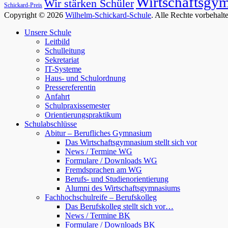
Wirtschaftsgy
Wir stärken Schüler
Schickard-Preis
Copyright © 2026
Wilhelm-Schickard-Schule
. Alle Rechte vorbehalt
Nach
Unsere Schule
oben
Leitbild
scrollen
Schulleitung
Sekretariat
IT-Systeme
Haus- und Schulordnung
Pressereferentin
Anfahrt
Schulpraxissemester
Orientierungspraktikum
Schulabschlüsse
Abitur – Berufliches Gymnasium
Das Wirtschaftsgymnasium stellt sich vor
News / Termine WG
Formulare / Downloads WG
Fremdsprachen am WG
Berufs- und Studienorientierung
Alumni des Wirtschaftsgymnasiums
Fachhochschulreife – Berufskolleg
Das Berufskolleg stellt sich vor…
News / Termine BK
Formulare / Downloads BK