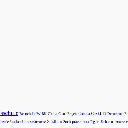
sschule
BFW
Corona
Covid-19
Besuch
China
Ei
BK
China-Projekt
Demokratie
Studium
Studienfahrt
Suchtprävention
Spende
Tag der Kulturen
Studienreise
Termine
t