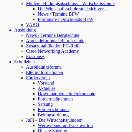
Mittlerer Bildungsabschluss – Wirtschaftsschule
Die Wirtschaftsschule stellt sich vor…
News / Termine BFW
Formulare / Downloads BFW
VABO
Ausbildung
News / Termine Berufschule
Anmeldeformular Berufsschule
Zusatzqualifikation FH-Reife
Cisco Networking Academy
Erasmus+
Schulleben
Ausbildungsforum
Elterninformationen
Förderverein
Vorstand
Aktuelles
Downloadbereich/ Dokumente
Fördermaßnahmen
Satzung
Förderrichtlinien
Beitragsordnung
JuFi – Die Wirtschaftsjunioren
Wer wir sind und was wir tun
Unsere Satzung