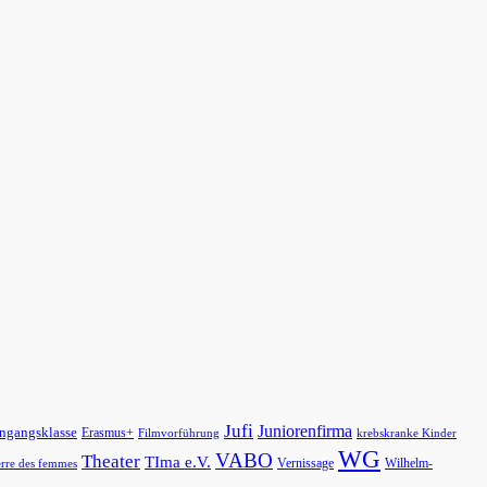
Jufi
Juniorenfirma
ngangsklasse
Erasmus+
Filmvorführung
krebskranke Kinder
WG
VABO
Theater
TIma e.V.
Vernissage
Wilhelm-
erre des femmes