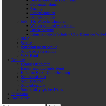
Downloadbereich/ Dokumente
Fördermaßnahmen
Satzung
Förderrichtlinien
Beitragsordnung
JuFi – Die Wirtschaftsjunioren
Wer wir sind und was wir tun
Unsere Satzung
Klimafreundliche Schule – CO2-Bilanz der Wilhe
SMV
Service
Wirtschaft macht Schule
Schule ohne Rassismus
WSS-Band
Beratung
Beratungslehrkräfte
Berufs- und Studienberatung
Hilfen im Netz – Onlineberatung
Schulsozialarbeit
Schulseelsorge
Schülerberatung
Sonderpädagogischer Dienst
Impressum
Datenschutz
Suchen